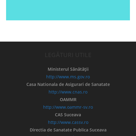
LEGĂTURI UTILE
Ministerul Sănătății
http://www.ms.gov.ro
Casa Nationala de Asigurari de Sanatate
http://www.cnas.ro
OAMMR
http://www.oammr-sv.ro
CAS Suceava
http://www.cassv.ro
Directia de Sanatate Publica Suceava