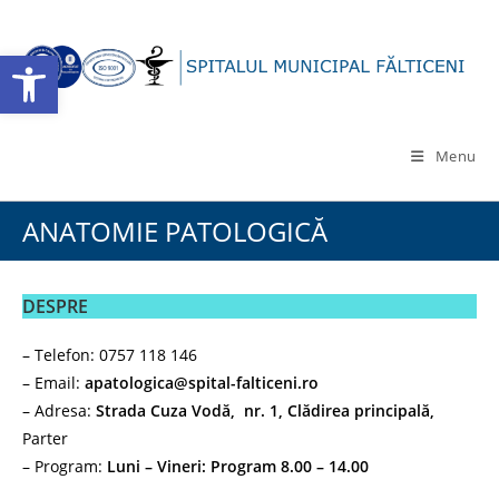
Skip
to
Deschide bara de unelte
content
Menu
ANATOMIE PATOLOGICĂ
DESPRE
– Telefon: 0757 118 146
– Email:
apatologica@spital-falticeni.ro
– Adresa:
Strada Cuza Vodă, nr. 1, Clădirea principală,
Parter
– Program:
Luni – Vineri: Program 8.00 – 14.00