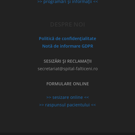
>> programări și informații <<
DESPRE NOI
Politică de confidențialitate
Notă de informare GDPR
SESIZĂRI ȘI RECLAMAȚII
secretariat@spital-falticeni.ro
FORMULARE ONLINE
>> sesizare online <<
>> raspunsul pacientului <<