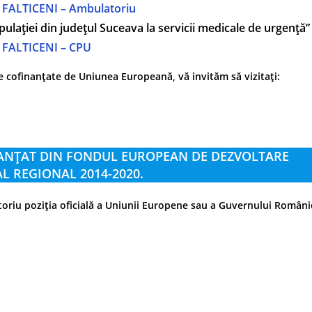
 FALTICENI – Ambulatoriu
lației din județul Suceava la servicii medicale de urgență”
 FALTICENI – CPU
e cofinanțate de Uniunea Europeană, vă invităm să vizitați:
INANȚAT DIN FONDUL EUROPEAN DE DEZVOLTARE
 REGIONAL 2014-2020.
toriu poziția oficială a Uniunii Europene sau a Guvernului Români