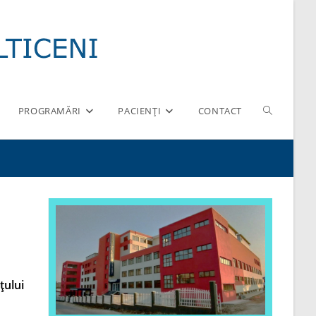
Toggle
PROGRAMĂRI
PACIENȚI
CONTACT
website
search
țului