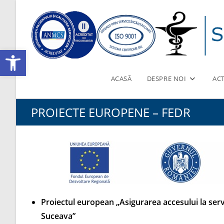
Skip
to
content
Deschide bara de unelte
ACASĂ
DESPRE NOI
ACT
PROIECTE EUROPENE – FEDR
Proiectul european „Asigurarea accesului la serv
Suceava”