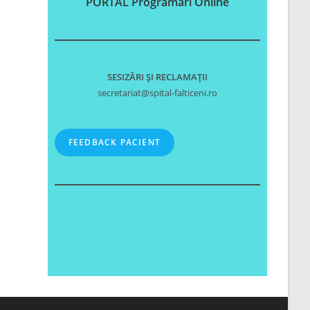
PORTAL Programări Online
SESIZĂRI ȘI RECLAMAȚII
secretariat@spital-falticeni.ro
FEEDBACK PACIENT