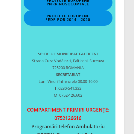
PROIECTE EUROPENE
PNRR NOSOCOMIALE
PROIECTE EUROPENE
FEDR POR 2014 - 2020
SPITALUL MUNICIPAL FĂLTICENI
Strada Cuza Vodă nr.1, Falticeni, Suceava
725200 ROMANIA
SECRETARIAT
Luni-Vineri între orele 08:00-16:00
T: 0230-541.332
M: 0752-126.602
COMPARTIMENT PRIMIRI URGENȚE:
0752126616
Programări telefon Ambulatoriu